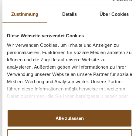
für unvergessliche Sommertage mit Freunden und
Familie und wird ihr Wohnerlebnis mit dem Gefühl von
Zustimmung
Details
Über Cookies
Entspannung und Freiheit bereichern, wobei sie als ein
wahrer Blickfang in Ihrem Garten dienen wird!
Diese Webseite verwendet Cookies
Kombinieren Sie diesen Artikel mit anderen Outdoor
Wir verwenden Cookies, um Inhalte und Anzeigen zu
Möbeln aus unserer Kollektion!
personalisieren, Funktionen für soziale Medien anbieten zu
können und die Zugriffe auf unsere Website zu
Die Abmessungen: H/B/T: ca.: 78 x 120 cm
analysieren. Außerdem geben wir Informationen zu Ihrer
Verwendung unserer Website an unsere Partner für soziale
Medien, Werbung und Analysen weiter. Unsere Partner
Teak Holz
führen diese Informationen möglicherweise mit weiteren
Daten zusammen, die Sie ihnen bereitgestellt haben oder
die sie im Rahmen Ihrer Nutzung der Dienste gesammelt
Fragen zum Produkt?
haben.
Alle zulassen
Menü schließen
Produktinformationen "Gartentisch Koes