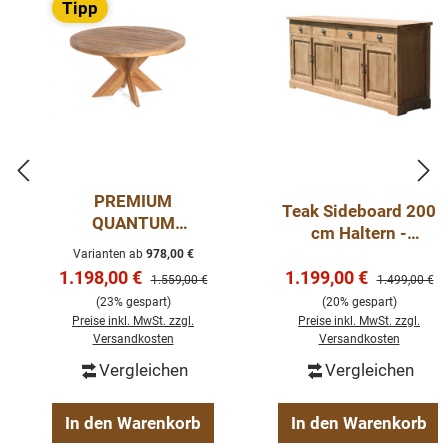
Tipp
PREMIUM
Teak Sideboard 200
QUANTUM
cm Haltern -
Rundtisch aus Old
Kommode
Varianten ab
978,00 €
Teak – Ø 90–150 cm
Verkaufspreis:
Verkaufspreis:
1.198,00 €
1.199,00 €
Massivholz
Regulärer Preis:
Regulärer Pre
1.559,00 €
1.499,00 €
(23% gespart)
(20% gespart)
Preise inkl. MwSt. zzgl.
Preise inkl. MwSt. zzgl.
Versandkosten
Versandkosten
Vergleichen
Vergleichen
In den Warenkorb
In den Warenkorb