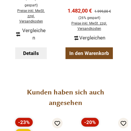
Massiver
Beaufort Outdoor
Teak Holz
gespart)
Outdoor
Verkaufspreis:
Möbel
1.482,00 €
Regulärer Preis:
Preise inkl. MwSt.
1.999,00 €
Esstisch aus
zzgl.
(26% gespart)
recyceltem
Versandkosten
Preise inkl. MwSt. zzgl.
Teakholz
Versandkosten
Vergleiche
n
Vergleichen
Details
In den Warenkorb
Produktgalerie überspringen
Kunden haben sich auch
angesehen
-23%
-20%
Rabatt
Rabatt