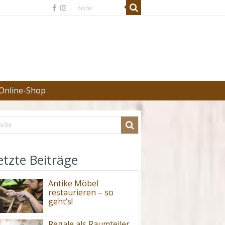
Online-Shop
etzte Beiträge
Antike Möbel
restaurieren – so
geht’s!
Regale als Raumteiler