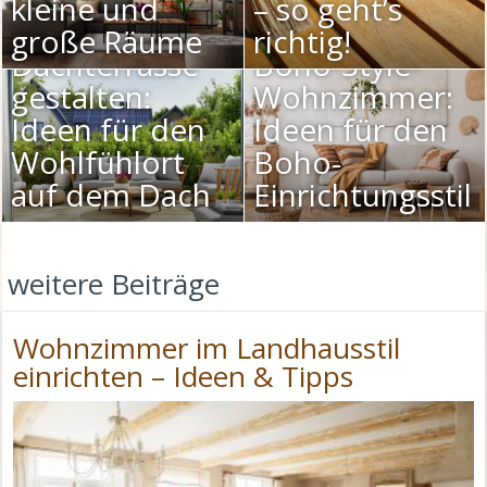
kleine und
– so geht’s
große Räume
richtig!
Dachterrasse
Boho-Style-
gestalten:
Wohnzimmer:
Ideen für den
Ideen für den
Wohlfühlort
Boho-
auf dem Dach
Einrichtungsstil
weitere Beiträge
Wohnzimmer im Landhausstil
einrichten – Ideen & Tipps