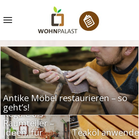
Antike Möbel restaurieren – so
geht’s!
Regale als
Raumteiler –
Ideen, für
Teaköl anwend