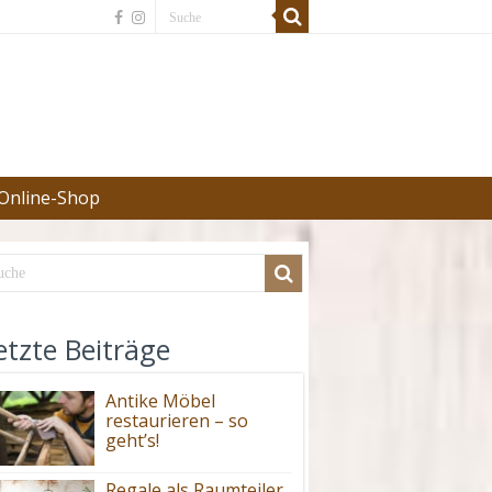
Online-Shop
etzte Beiträge
Antike Möbel
restaurieren – so
geht’s!
Regale als Raumteiler