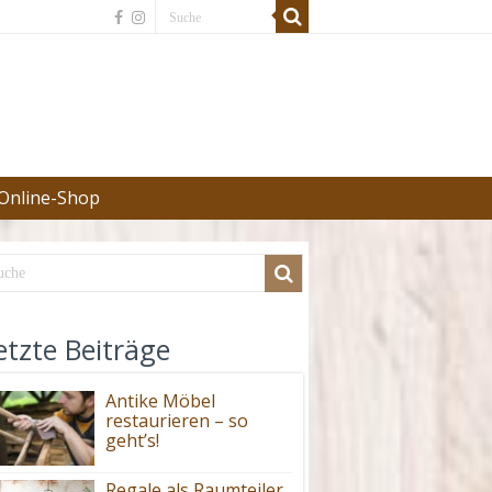
Online-Shop
etzte Beiträge
Antike Möbel
restaurieren – so
geht’s!
Regale als Raumteiler