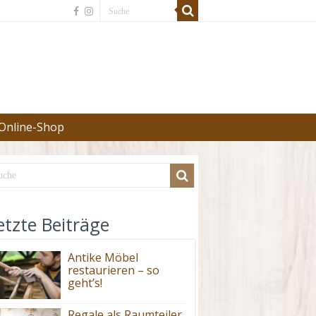
Online-Shop
etzte Beiträge
Antike Möbel
restaurieren – so
geht’s!
Regale als Raumteiler