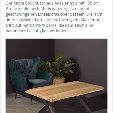
Der Xabia Couchtisch aus Akazienholz mit 135 cm
Breite ist die perfekte Ergänzung zu elegant
geschwungenen Einzelsofas oder Sesseln. Die 4 cm
dicke massive Platte aus hochwertigem Akazienholz
trifft auf markante X-Beine, die dem Tisch eine
besondere Leichtigkeit verleihen.