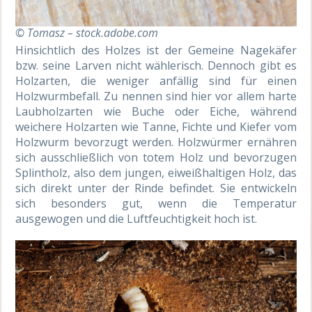
© Tomasz – stock.adobe.com
Hinsichtlich des Holzes ist der Gemeine Nagekäfer
bzw. seine Larven nicht wählerisch. Dennoch gibt es
Holzarten, die weniger anfällig sind für einen
Holzwurmbefall. Zu nennen sind hier vor allem harte
Laubholzarten wie Buche oder Eiche, während
weichere Holzarten wie Tanne, Fichte und Kiefer vom
Holzwurm bevorzugt werden. Holzwürmer ernähren
sich ausschließlich von totem Holz und bevorzugen
Splintholz, also dem jungen, eiweißhaltigen Holz, das
sich direkt unter der Rinde befindet. Sie entwickeln
sich besonders gut, wenn die Temperatur
ausgewogen und die Luftfeuchtigkeit hoch ist.