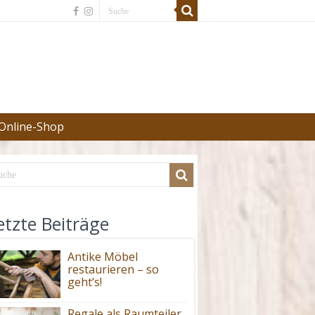
Online-Shop
etzte Beiträge
Antike Möbel
restaurieren – so
geht’s!
Regale als Raumteiler