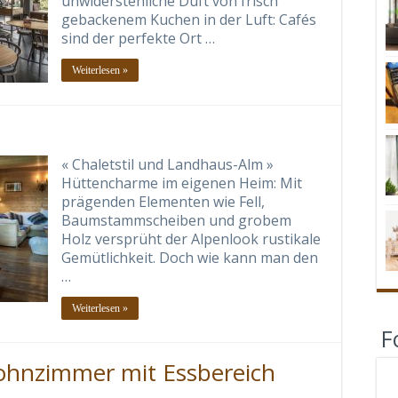
unwiderstehliche Duft von frisch
gebackenem Kuchen in der Luft: Cafés
sind der perfekte Ort …
Weiterlesen »
« Chaletstil und Landhaus-Alm »
Hüttencharme im eigenen Heim: Mit
prägenden Elementen wie Fell,
Baumstammscheiben und grobem
Holz versprüht der Alpenlook rustikale
Gemütlichkeit. Doch wie kann man den
…
Weiterlesen »
F
Wohnzimmer mit Essbereich