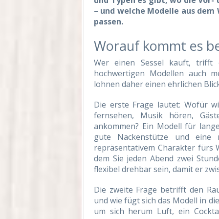
und Typen es gibt, wo die Vor-
– und welche Modelle aus dem
passen.
Worauf kommt es be
Wer einen Sessel kauft, trifft
hochwertigen Modellen auch me
lohnen daher einen ehrlichen Blick
Die erste Frage lautet: Wofür w
fernsehen, Musik hören, Gäste
ankommen? Ein Modell für lange
gute Nackenstütze und eine n
repräsentativem Charakter fürs 
dem Sie jeden Abend zwei Stund
flexibel drehbar sein, damit er zwi
Die zweite Frage betrifft den Raum
und wie fügt sich das Modell in di
um sich herum Luft, ein Cockta