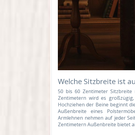
Welche Sitzbreite ist a
50 bis 60 Zentimeter Sitzbreite 
Zentimetern wird es großzügig
Hochziehen der Beine beginnt die
Außenbreite eines Polstermöbel
Armlehnen nehmen auf jeder Seit
Zentimetern Außenbreite bietet als