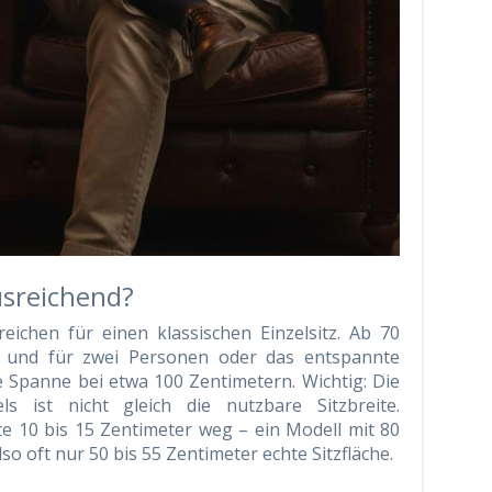
usreichend?
reichen für einen klassischen Einzelsitz. Ab 70
, und für zwei Personen oder das entspannte
 Spanne bei etwa 100 Zentimetern. Wichtig: Die
s ist nicht gleich die nutzbare Sitzbreite.
e 10 bis 15 Zentimeter weg – ein Modell mit 80
o oft nur 50 bis 55 Zentimeter echte Sitzfläche.