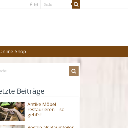
Online-Shop
etzte Beiträge
Antike Möbel
restaurieren – so
geht’s!
Regale als Raumteiler