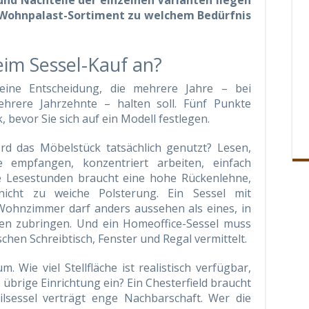
 und Nachteile der einzelnen Varianten liegen
 Wohnpalast-Sortiment zu welchem Bedürfnis
im Sessel-Kauf an?
 eine Entscheidung, die mehrere Jahre – bei
hrere Jahrzehnte – halten soll. Fünf Punkte
, bevor Sie sich auf ein Modell festlegen.
ird das Möbelstück tatsächlich genutzt? Lesen,
 empfangen, konzentriert arbeiten, einfach
 Lesestunden braucht eine hohe Rückenlehne,
icht zu weiche Polsterung. Ein Sessel mit
Wohnzimmer darf anders aussehen als eines, in
en zubringen. Und ein Homeoffice-Sessel muss
schen Schreibtisch, Fenster und Regal vermittelt.
. Wie viel Stellfläche ist realistisch verfügbar,
e übrige Einrichtung ein? Ein Chesterfield braucht
ilsessel verträgt enge Nachbarschaft. Wer die