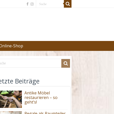
Online-Shop
etzte Beiträge
Antike Möbel
restaurieren – so
geht’s!
Regale als Raumteiler