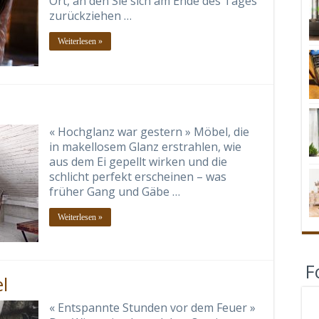
Ort, an den Sie sich am Ende des Tages
zurückziehen …
Weiterlesen »
« Hochglanz war gestern » Möbel, die
in makellosem Glanz erstrahlen, wie
aus dem Ei gepellt wirken und die
schlicht perfekt erscheinen – was
früher Gang und Gäbe …
Weiterlesen »
F
l
« Entspannte Stunden vor dem Feuer »