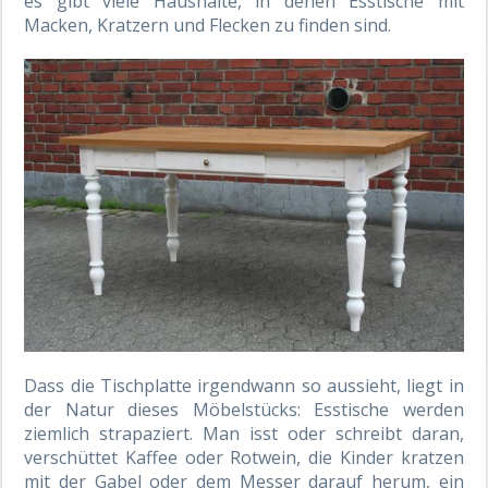
es gibt viele Haushalte, in denen Esstische mit
Macken, Kratzern und Flecken zu finden sind.
Dass die Tischplatte irgendwann so aussieht, liegt in
der Natur dieses Möbelstücks: Esstische werden
ziemlich strapaziert. Man isst oder schreibt daran,
verschüttet Kaffee oder Rotwein, die Kinder kratzen
mit der Gabel oder dem Messer darauf herum, ein