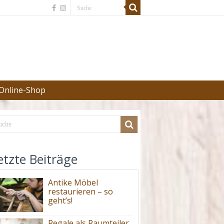
Online-Shop
etzte Beiträge
Antike Möbel
restaurieren – so
geht’s!
Regale als Raumteiler