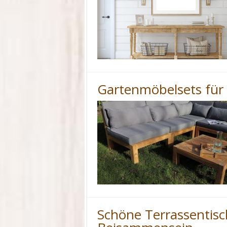
Gartenmöbelsets fü
Schöne Terrassentisc