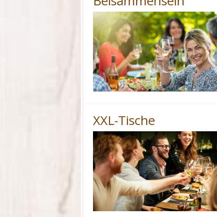
Beisammensein
XXL-Tische