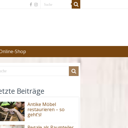
Online-Shop
etzte Beiträge
Antike Möbel
restaurieren – so
geht’s!
Regale als Raumteiler