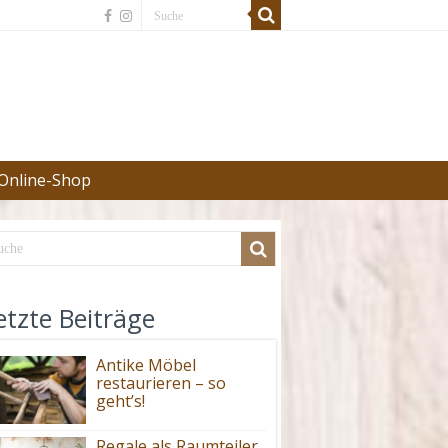
Online-Shop
etzte Beiträge
Antike Möbel
restaurieren – so
geht’s!
Regale als Raumteiler