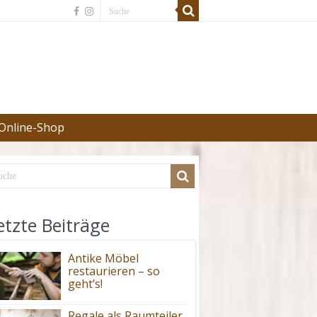
Online-Shop
etzte Beiträge
Antike Möbel
restaurieren – so
geht’s!
Regale als Raumteiler