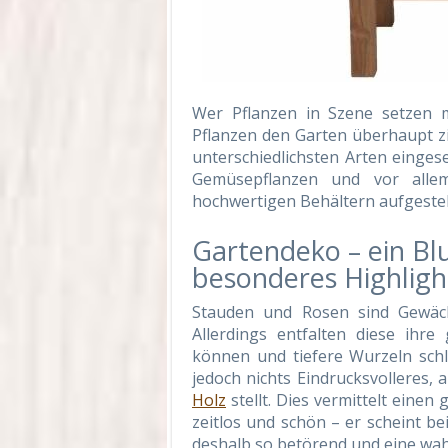
Wer Pflanzen in Szene setzen m
Pflanzen den Garten überhaupt zi
unterschiedlichsten Arten einge
Gemüsepflanzen und vor allem
hochwertigen Behältern aufgestel
Gartendeko – ein B
besonderes Highligh
Stauden und Rosen sind Gewäch
Allerdings entfalten diese ihre
können und tiefere Wurzeln sch
jedoch nichts Eindrucksvolleres,
Holz
stellt. Dies vermittelt einen
zeitlos und schön – er scheint be
deshalb so betörend und eine wa