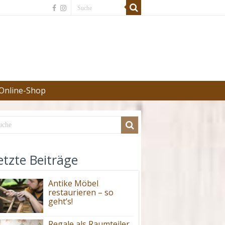
Online-Shop
etzte Beiträge
Antike Möbel
restaurieren – so
geht’s!
Regale als Raumteiler