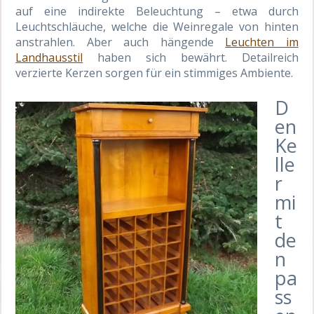
auf eine indirekte Beleuchtung – etwa durch
Leuchtschläuche, welche die Weinregale von hinten
anstrahlen. Aber auch hängende
Leuchten im
Landhausstil
haben sich bewährt. Detailreich
verzierte Kerzen sorgen für ein stimmiges Ambiente.
D
en
Ke
lle
r
mi
t
de
n
pa
ss