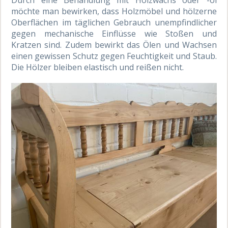
Durch eine Behandlung mit Holzwachs oder -öl
möchte man bewirken, dass Holzmöbel und hölzerne
Oberflächen im täglichen Gebrauch unempfindlicher
gegen mechanische Einflüsse wie Stoßen und
Kratzen sind. Zudem bewirkt das Ölen und Wachsen
einen gewissen Schutz gegen Feuchtigkeit und Staub.
Die Hölzer bleiben elastisch und reißen nicht.