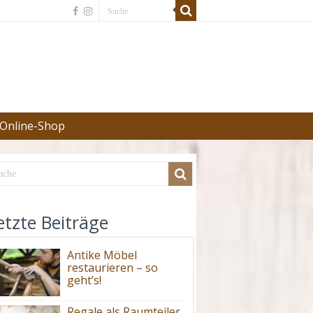
Online-Shop
etzte Beiträge
Antike Möbel
restaurieren – so
geht’s!
Regale als Raumteiler