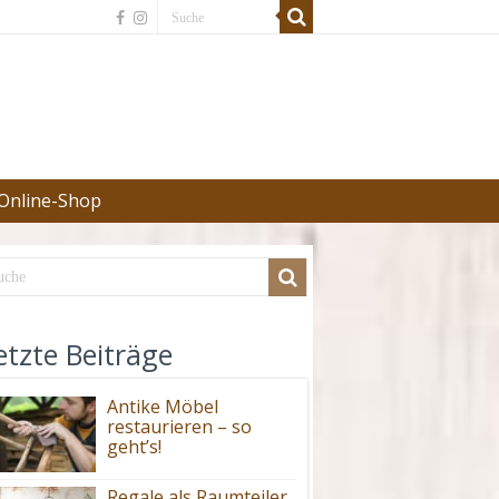
Online-Shop
etzte Beiträge
Antike Möbel
restaurieren – so
geht’s!
Regale als Raumteiler