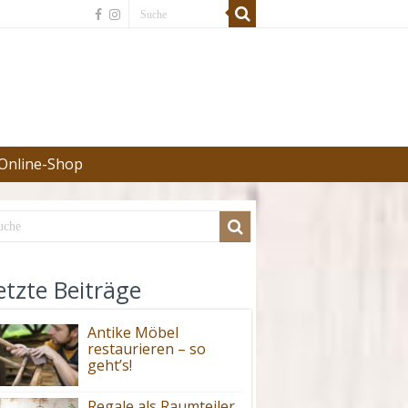
Online-Shop
etzte Beiträge
Antike Möbel
restaurieren – so
geht’s!
Regale als Raumteiler