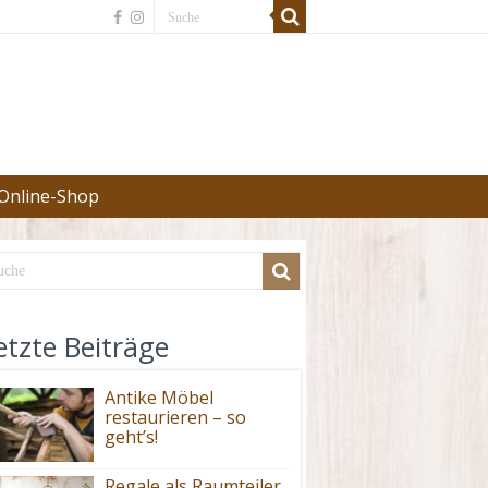
Online-Shop
etzte Beiträge
Antike Möbel
restaurieren – so
geht’s!
Regale als Raumteiler