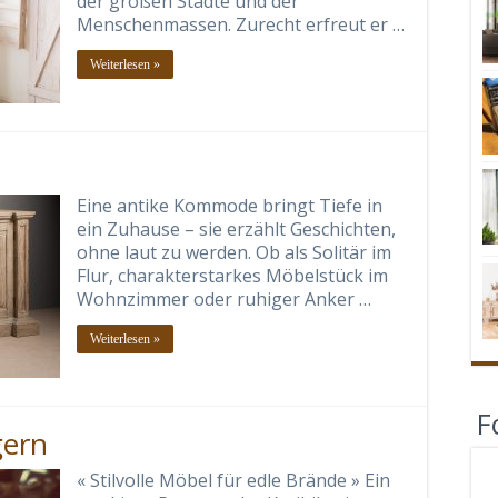
der großen Städte und der
Menschenmassen. Zurecht erfreut er …
Weiterlesen »
Eine antike Kommode bringt Tiefe in
ein Zuhause – sie erzählt Geschichten,
ohne laut zu werden. Ob als Solitär im
Flur, charakterstarkes Möbelstück im
Wohnzimmer oder ruhiger Anker …
Weiterlesen »
F
gern
« Stilvolle Möbel für edle Brände » Ein