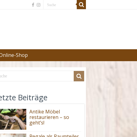
Online-Shop
etzte Beiträge
Antike Möbel
restaurieren – so
geht’s!
Regale als Raumteiler