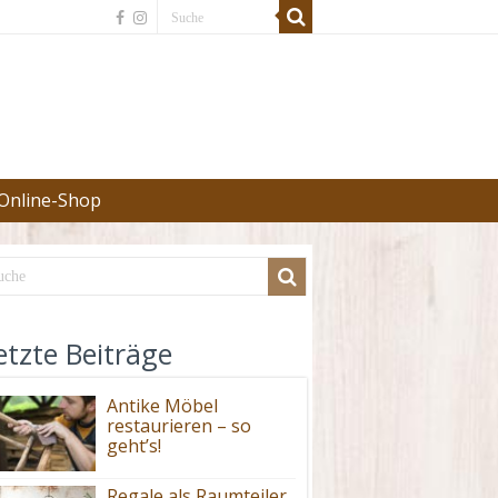
Online-Shop
etzte Beiträge
Antike Möbel
restaurieren – so
geht’s!
Regale als Raumteiler