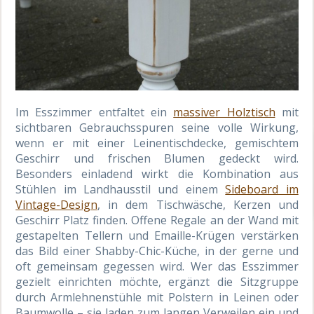
Im Esszimmer entfaltet ein
massiver Holztisch
mit
sichtbaren Gebrauchsspuren seine volle Wirkung,
wenn er mit einer Leinentischdecke, gemischtem
Geschirr und frischen Blumen gedeckt wird.
Besonders einladend wirkt die Kombination aus
Stühlen im Landhausstil und einem
Sideboard im
Vintage-Design
, in dem Tischwäsche, Kerzen und
Geschirr Platz finden. Offene Regale an der Wand mit
gestapelten Tellern und Emaille-Krügen verstärken
das Bild einer Shabby-Chic-Küche, in der gerne und
oft gemeinsam gegessen wird. Wer das Esszimmer
gezielt einrichten möchte, ergänzt die Sitzgruppe
durch Armlehnenstühle mit Polstern in Leinen oder
Baumwolle – sie laden zum langen Verweilen ein und