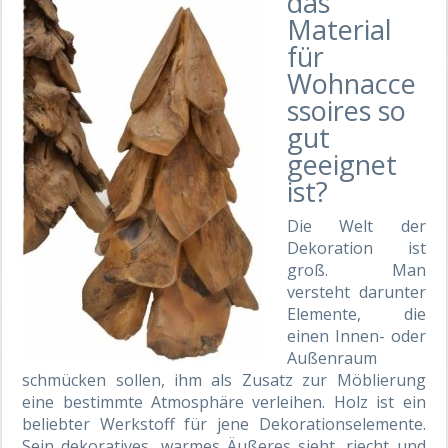
das
Material
für
Wohnacce
ssoires so
gut
geeignet
ist?
Die Welt der
Dekoration ist
groß. Man
versteht darunter
Elemente, die
einen Innen- oder
Außenraum
schmücken sollen, ihm als Zusatz zur Möblierung
eine bestimmte Atmosphäre verleihen. Holz ist ein
beliebter Werkstoff für jene Dekorationselemente.
Sein dekoratives, warmes Äußeres sieht, riecht und