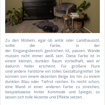
Zu den Möbeln, egal ob antik oder Landhausstil,
sollte d
ie Farbe
, in der
der
Eingangsbereich
gestrichen ist, passen.
Wände
müssen nicht immer weiß sein. Diese Farbe ist in
einem kleinen, dunklen Raum vorteilhaft, weil er
dadurch heller erscheint. Für größere Flure
sind
andere
Farb
töne
ein tolles Gestaltungmittel
. Sie
können von einem dezenten Beige bis hin zu einem
dunklen Blau oder Tiefrot reichen. Es reicht schon,
eine Wand in einer anderen Farbe zu streichen,
beispielsweise hinter Kommode und Spiegel
, so
lassen sich tolle Akzente und
Effekte
setzen
.