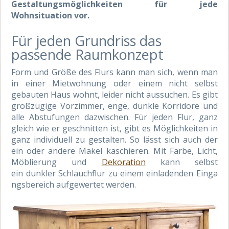
Gestaltungsmöglichkeiten für jede
Wohnsituation vor.
Für jeden Grundriss das
passende Raumkonzept
Form und Größe des Flurs kann man sich, wenn man
in einer Mietwohnung oder einem nicht selbst
gebauten Haus wohnt, leider nicht aussuchen. Es gibt
großzügige Vorzimmer, enge, dunkle
Korridore
und
alle Abstufungen dazwischen.
Für jeden Flur, ganz
gleich wie er geschnitten ist,
gibt es Möglichkeiten in
ganz individuell zu gestalten. So lässt sich auch
d
er
ein oder andere Makel
kaschier
en. Mit
Farbe, Licht,
Möblierung und
Dekoration
kann selbst
ein
dunkle
r
Schlauchflur
zu
eine
m
einladenden
Ei
n
ga
ngsbereich
aufgewertet werden
.