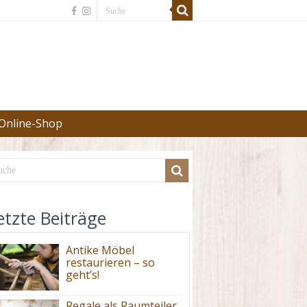
Online-Shop
etzte Beiträge
Antike Möbel
restaurieren – so
geht’s!
Regale als Raumteiler