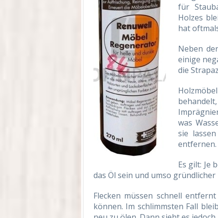
für Staub
Holzes ble
hat oftmal
Neben der
einige neg
die Strapaz
Holzmöbel 
behandelt,
Imprägnier
was Wasse
sie lasse
entfernen.
Es gilt: J
das Öl sein und umso gründlicher
Flecken müssen schnell entfernt
können. Im schlimmsten Fall blei
neu zu ölen. Dann sieht es jedoch