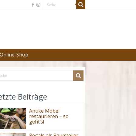
Online-Shop
etzte Beiträge
Antike Möbel
restaurieren – so
geht’s!
Regale als Raumteiler