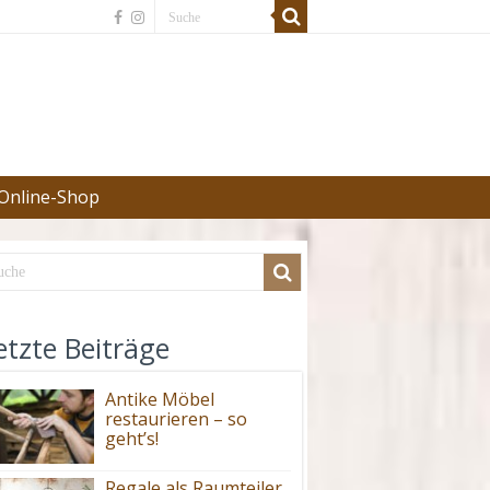
Online-Shop
etzte Beiträge
Antike Möbel
restaurieren – so
geht’s!
Regale als Raumteiler