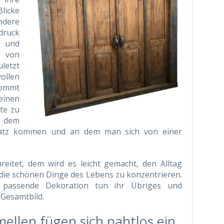
Blicke
andere
druck
 und
t von
uletzt
ollen
kommt
feinen
te zu
 dem
nsatz kommen und an dem man sich von einer
reitet, dem wird es leicht gemacht, den Alltag
f die schönen Dinge des Lebens zu konzentrieren.
 passende Dekoration tun ihr Übriges und
 Gesamtbild.
ellen fügen sich nahtlos ein