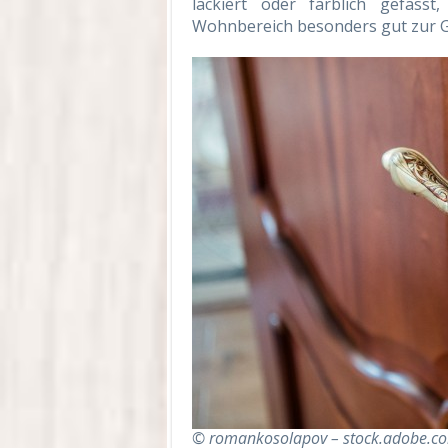
lackiert oder farblich gefas
Wohnbereich besonders gut zur G
© romankosolapov – stock.adobe.c