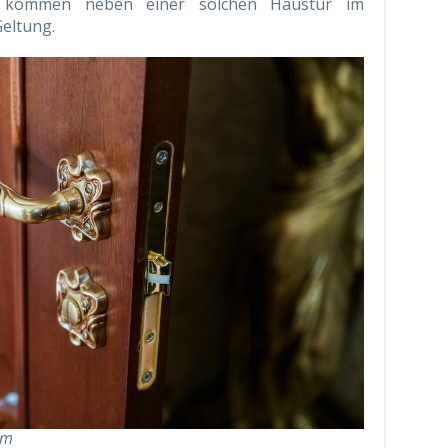
st, kommen neben einer solchen Haustür im
eltung.
om