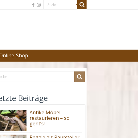
Online-Shop
etzte Beiträge
Antike Möbel
restaurieren – so
geht’s!
Regale als Raumteiler