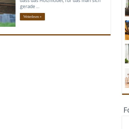
dass das Holzmöbel, für das man sich
gerade …
Weiterlesen »
F