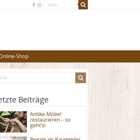
Online-Shop
etzte Beiträge
Antike Möbel
restaurieren – so
geht’s!
Regale als Raumteiler