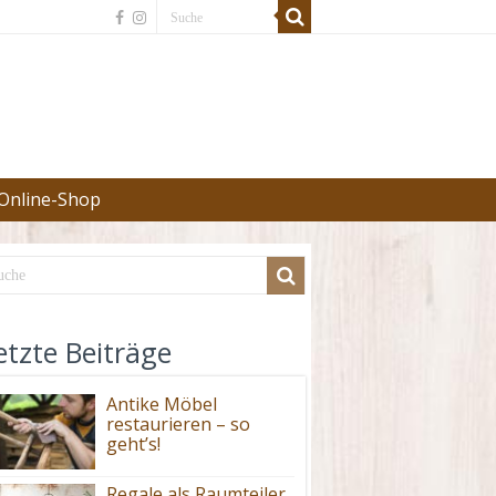
Online-Shop
etzte Beiträge
Antike Möbel
restaurieren – so
geht’s!
Regale als Raumteiler