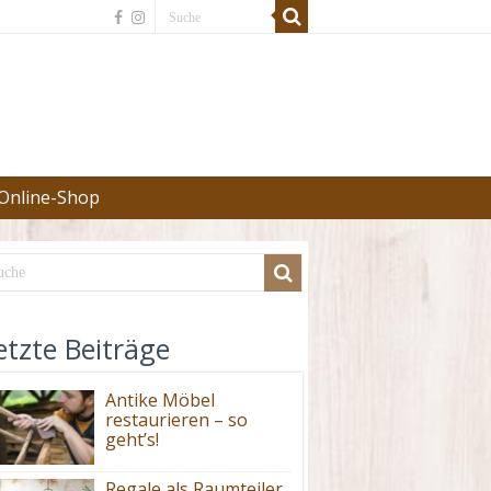
Online-Shop
etzte Beiträge
Antike Möbel
restaurieren – so
geht’s!
Regale als Raumteiler