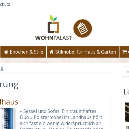
chutz
Epochen & Stile
Stilmöbel für Haus & Garten
ng
erung
L
dhaus
« Sessel und Sofas: Ein traumhaftes
Duo » Polstermöbel im Landhaus hört
sich fast ein wenig widersprüchlich an.