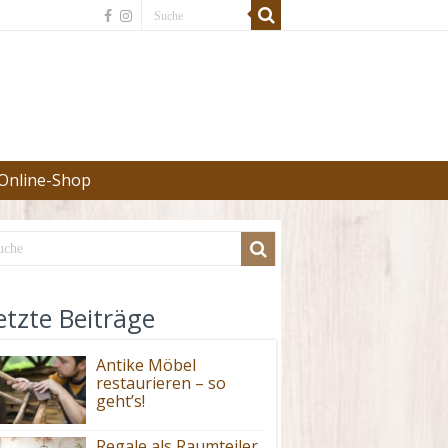
Online-Shop
etzte Beiträge
Antike Möbel
restaurieren – so
geht’s!
Regale als Raumteiler