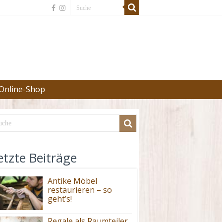
Online-Shop
etzte Beiträge
Antike Möbel
restaurieren – so
geht’s!
Regale als Raumteiler