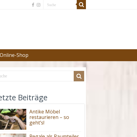
Online-Shop
etzte Beiträge
Antike Möbel
restaurieren – so
geht’s!
Regale als Raumteiler