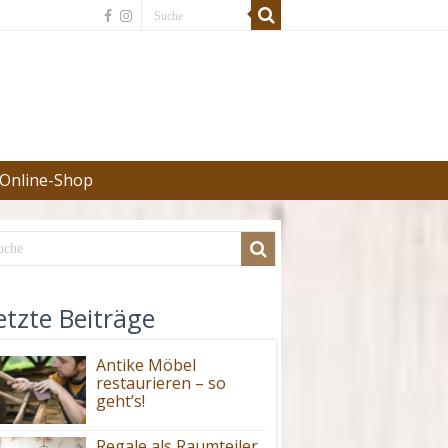
Online-Shop
etzte Beiträge
Antike Möbel
restaurieren – so
geht’s!
Regale als Raumteiler