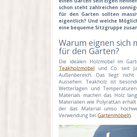
einen Garten sein Eigen nenne
schon steht zahlreichen sonni
für den Garten sollten massi
eigentlich? Und welche Möglic
eine bequeme Sitzgruppe zusam
Warum eignen sich 
für den Garten?
Die idealen Holzmöbel im Gart
Teakholzmöbel
und Co. seit Jah
Außenbereich. Das liegt nich
Aussehen: Teakholz ist besond
Wetterlagen und Temperaturen 
Materials machen das Holz lang
Materialien wie Polyrattan erhäl
der das Material umso hochwer
Verwendung bei
Gartenmöbeln
.