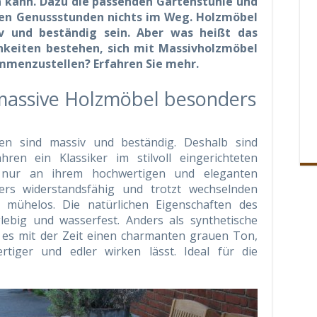
n kann. Dazu die passenden Gartenstühle und
gen Genussstunden nichts im Weg. Holzmöbel
v und beständig sein. Aber was heißt das
hkeiten bestehen, sich mit Massivholzmöbel
menzustellen? Erfahren Sie mehr.
massive Holzmöbel besonders
en sind massiv und beständig. Deshalb sind
ren ein Klassiker im stilvoll eingerichteten
t nur an ihrem hochwertigen und eleganten
ers widerstandsfähig und trotzt wechselnden
mühelos. Die natürlichen Eigenschaften des
lebig und wasserfest. Anders als synthetische
t es mit der Zeit einen charmanten grauen Ton,
tiger und edler wirken lässt. Ideal für die