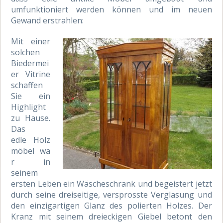
umfunktioniert werden können und im neuen
Gewand erstrahlen:
Mit einer
solchen
Biedermei
er Vitrine
schaffen
Sie ein
Highlight
zu Hause.
Das
edle Holz
möbel wa
r in
seinem
ersten Leben ein Wäscheschrank und begeistert jetzt
durch seine dreiseitige, versprosste Verglasung und
den einzigartigen Glanz des polierten Holzes. Der
Kranz mit seinem dreieckigen Giebel betont den