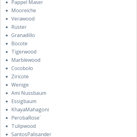
Pappel Maser
Mooreiche
Verawood
Rüster
Granadillo
Bocote
Tigerwood
Marblewood
Cocobolo
Ziricote
Wenige
Ami Nussbaum
Essigbaum
KhayaMahagoni
PerobaRose´
Tulipwood
SantosPalisander