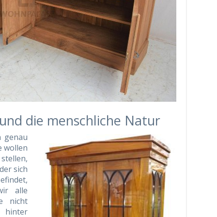
 und die menschliche Natur
ch genau
e wollen
stellen,
 der sich
indet,
ir alle
e nicht
hinter