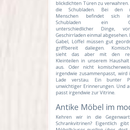
blickdichten Türen zu verwahren.
die Schubladen. Bei den m
Menschen befindet sich 
Schubladen ein Ge
unterschiedlicher Dinge, v
Geschirrladen einmal abgesehen.
Gabel, Löffel müssen gut geord
griffbereit daliegen. Komisch
sieht das aber mit den res
Kleinteilen in unserem Haushalt
aus. Oder nicht komischerwei
irgendwie zusammenpasst, wird i
Lade verstau. Ein bunter Po
unwichtiger Erinnerungen. Und a
passt irgendwie zur Vitrine.
Antike Möbel im mo
Kehren wir in die Gegenwart
Schrankvitrinen? Eigentlich g
Möbelhäuser quellen über, dort 