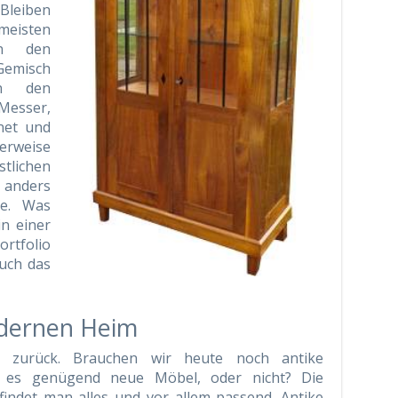
 Bleiben
eisten
in den
misch
on den
 Messer,
net und
erweise
tlichen
 anders
se. Was
n einer
rtfolio
uch das
dernen Heim
 zurück. Brauchen wir heute noch antike
ibt es genügend neue Möbel, oder nicht? Die
findet man alles und vor allem passend. Antike