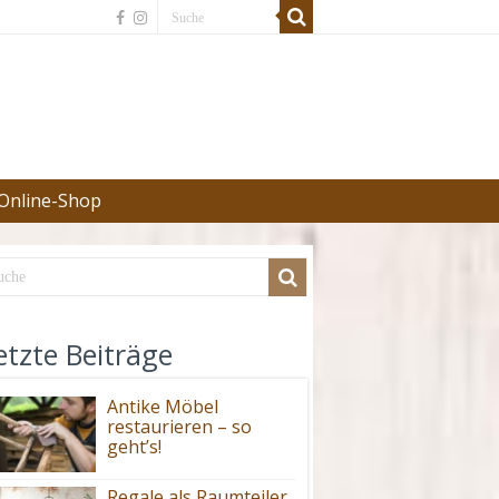
Online-Shop
etzte Beiträge
Antike Möbel
restaurieren – so
geht’s!
Regale als Raumteiler