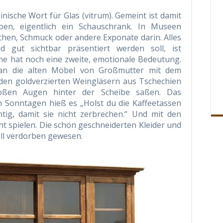
einische Wort für Glas (vitrum). Gemeint ist damit
ben, eigentlich ein Schauschrank. In Museen
chen, Schmuck oder andere Exponate darin. Alles
d gut sichtbar präsentiert werden soll, ist
ine hat noch eine zweite, emotionale Bedeutung.
 an die alten Möbel von Großmutter mit dem
den goldverzierten Weingläsern aus Tschechien
oßen Augen hinter der Scheibe saßen. Das
n Sonntagen hieß es „Holst du die Kaffeetassen
htig, damit sie nicht zerbrechen.“ Und mit den
t spielen. Die schön geschneiderten Kleider und
ell verdorben gewesen.