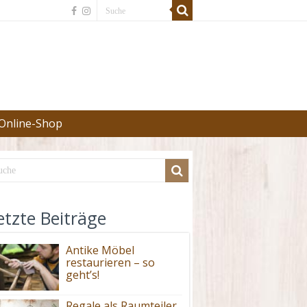
Online-Shop
etzte Beiträge
Antike Möbel
restaurieren – so
geht’s!
Regale als Raumteiler