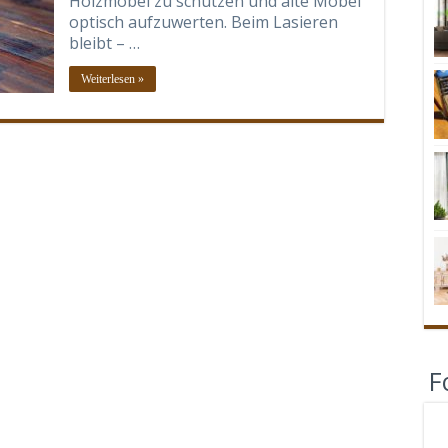
Holzmöbel zu schützen und alte Möbel
optisch aufzuwerten. Beim Lasieren
bleibt – …
Weiterlesen »
F