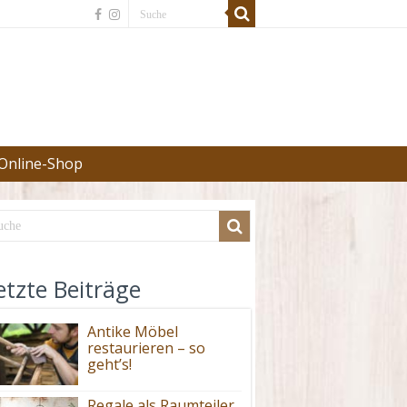
Online-Shop
etzte Beiträge
Antike Möbel
restaurieren – so
geht’s!
Regale als Raumteiler