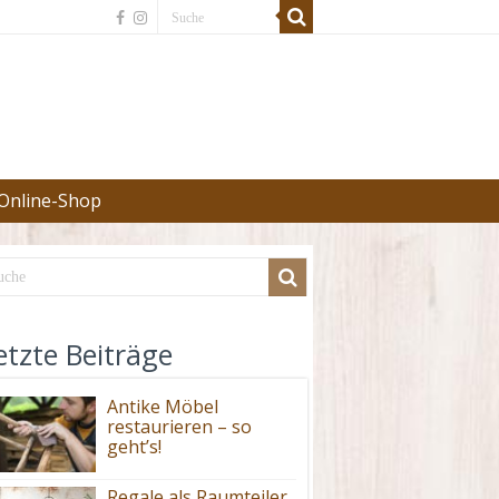
Online-Shop
etzte Beiträge
Antike Möbel
restaurieren – so
geht’s!
Regale als Raumteiler