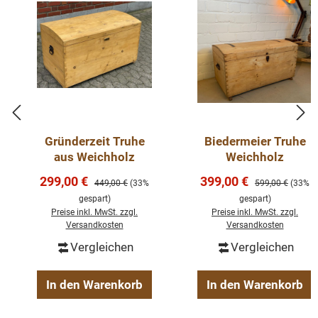
Gründerzeit Truhe
Biedermeier Truhe
aus Weichholz
Weichholz
Verkaufspreis:
Verkaufspreis:
299,00 €
399,00 €
Regulärer Preis:
Regulärer Preis:
449,00 €
(33%
599,00 €
(33%
gespart)
gespart)
Preise inkl. MwSt. zzgl.
Preise inkl. MwSt. zzgl.
Versandkosten
Versandkosten
Vergleichen
Vergleichen
In den Warenkorb
In den Warenkorb