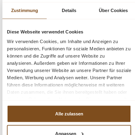
Schatzkiste die überall Ihren Platz findet, ob im Flur,
Zustimmung
Details
Über Cookies
Wohnzimmer, Kinderzimmer oder Ihrer Terrasse.
Abmessungen ca. H/B/T: 55/84/47 cm
Diese Webseite verwendet Cookies
Wir verwenden Cookies, um Inhalte und Anzeigen zu
Die Truhe lässt sich perfekt mit vielen anderen
personalisieren, Funktionen für soziale Medien anbieten zu
Massivholzmöbeln kombinieren. Diese und weitere
können und die Zugriffe auf unsere Website zu
Produkte finden sie bei uns im Shop!
analysieren. Außerdem geben wir Informationen zu Ihrer
Verwendung unserer Website an unsere Partner für soziale
Medien, Werbung und Analysen weiter. Unsere Partner
Beschreibung
führen diese Informationen möglicherweise mit weiteren
Daten zusammen, die Sie ihnen bereitgestellt haben oder
Truhe Weichholz
die sie im Rahmen Ihrer Nutzung der Dienste gesammelt
Jedes Möbelstück ein Unikat
haben.
Alle zulassen
Fragen zum Produkt?
Anpassen