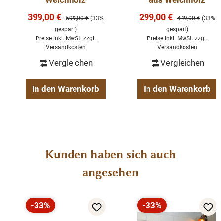
Weichholz
aus Weichholz
Massivholzmöbeln kombinieren. Diese und weitere
Verkaufspreis:
Verkaufspreis:
Produkte finden sie bei uns im Shop!
399,00 €
299,00 €
Regulärer Preis:
Regulärer Preis:
599,00 €
(33%
449,00 €
(33%
gespart)
gespart)
Preise inkl. MwSt. zzgl.
Preise inkl. MwSt. zzgl.
Beschreibung
Versandkosten
Versandkosten
Vergleichen
Vergleichen
Truhe Weichholz
Jedes Möbelstück ein Unikat
In den Warenkorb
In den Warenkorb
Produktgalerie überspringen
Kunden haben sich auch
angesehen
-33%
-33%
Rabatt
Rabatt